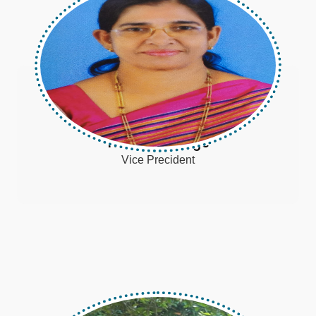
Reetha George
Vice Precident