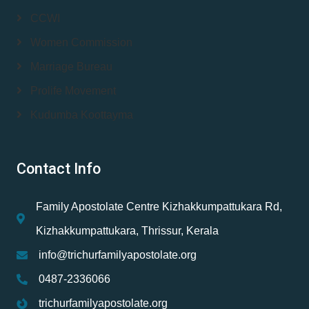
CCWI
Women Commission
Marriage Bureau
Prolife Movement
Kudumba Koottayma
Contact Info
Family Apostolate Centre Kizhakkumpattukara Rd,
Kizhakkumpattukara, Thrissur, Kerala
info@trichurfamilyapostolate.org
0487-2336066
trichurfamilyapostolate.org