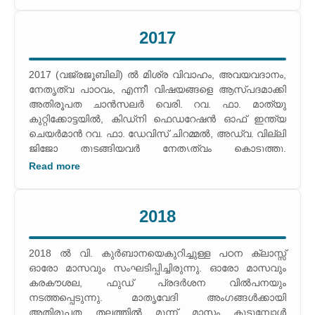
പരിസ്ഥിതിദിനത്തോടനുബന്ധിച്ച് ഹരിതം 2016 എന്ന
പേരില്‍ പരിസ്ഥിതിദിനം ആചരിക്കുകയും വൃക്ഷതൈ
2017
വിതരണം ചെയ്യുകയും ചെയ്തു. അമ്മമാരിലുള്ള
സര്‍ഗ്ഗാത്മക കഴിവുകളെ ഉണര്‍ത്തിയെടുക്കുവാന്‍ ഒരു
കൈയെഴുത്തുമാസിക ഫൊറോന തലത്തില്‍
2017 (വജ്രജൂബിലി) ല്‍ മിശ്ര വിവാഹം, അവയവദാനം,
തയ്യാറാക്കി. മാതൃവേദിയുടെ
നേതൃത്വ പാഠവം, എന്നീ വിഷയങ്ങളെ ആസ്പദമാക്കി
ചരിത്രത്തിലാദ്യമായാണ് മാതൃവേദി അമ്മമാര്‍ക്കായി
അതിരൂപത ചാന്‍സലര്‍ വെരി. റവ. ഫാ. മാത്യു
ഒരു കൈയെഴുത്തുമാസിക മത്സരം നടത്തിയത്.
കുറ്റിക്കോട്ടയില്‍, കിഡ്‌നി ഫെഡറേഷന്‍ ഓഫ് ഇന്ത്യ
ചെയര്‍മാന്‍ റവ. ഫാ. ഡേവിസ് ചിറമ്മല്‍, അഡ്വ. വില്ലി
ജിജോ തുടങ്ങിയവര്‍ നേതൃത്വം കൊടുത്തു.
അമ്മമാരുടെ വിവിധങ്ങളായ
Read more
പരിപോഷിപ്പിക്കുന്നതിനുവേണ്ടി മാതാവിനെ കുറിച്ചുള്ള
സംഘഗാനം, പുത്തന്‍ പാന പാരായണം, സ്‌കിറ്റ്, ഗ്രൂപ്പ്
ഡാന്‍സ്, മാര്‍ഗ്ഗം കളി, തോമാശ്ലീഹായെ കുറിച്ചുള്ള
2018
പ്രസംഗം എന്നീ മത്സരങ്ങള്‍ നടത്തി. അമ്മമാരുടെ
കൂട്ടായ്മയും സഹകരണവും വര്‍ദ്ധിപ്പിക്കുന്നതിനും
അവരെ നേതൃത്വത്തിലേക്ക്
2018 ല്‍ വി. കുര്‍ബാനയെകുറിച്ചുള്ള പഠന ക്ലാസ്സ്
കൊണ്ടുവരുന്നതിനുവേണ്ടിയും മദേഴ്‌സ് ക്യാമ്പ് നടത്തി.
ഓരോ മാസവും സംഘടിപ്പിച്ചിരുന്നു. ഓരോ മാസവും
വജ്ര ജൂബിലി വര്‍ഷത്തില്‍ അറുപത് പേര്‍ക്ക്
കരകൗശല, ഫുഡ് പ്രദര്‍ശന വില്‍പനയും
ഡയാലിസിസ് ചെയ്യുവാനുള്ള തുക ജൂബിലി മിഷന്‍
നടത്തപ്പെടുന്നു. മാതൃവേദി അംഗങ്ങള്‍ക്കായി
ഹോസ്പിറ്റലിലേക്ക് കൈമാറി. ഇരുന്നൂറില്‍ പരം
അതിരൂപത തലത്തില്‍ മൂന്ന് മാസം കൂടുമ്പോള്‍