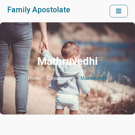
Family Apostolate
Mathruvedhi
Home
Departments
Mathruvedhi