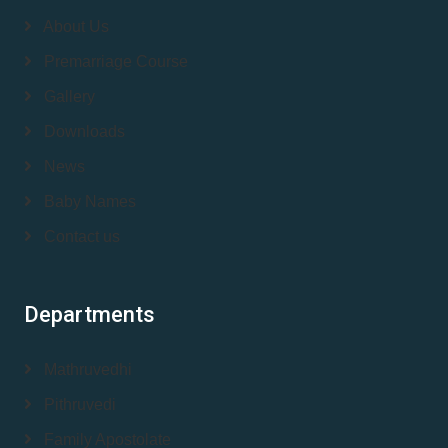
About Us
Premarriage Course
Gallery
Downloads
News
Baby Names
Contact us
Departments
Mathruvedhi
Pithruvedi
Family Apostolate