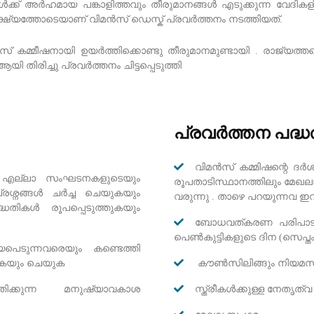
ക്ക് അർഹമായ പങ്കാളിത്തവും തീരുമാനങ്ങൾ എടുക്കുന്ന വേദികളിൽ
്ഷ്യത്തോടെയാണ് വിമൻസ് ഡെസ്ക് പ്രവർത്തനം നടത്തിയത്.
കമ്മീഷനായി ഉയർത്തിക്കൊണ്ടു തീരുമാനമുണ്ടായി . രാജ്യത്തത
 തിരിച്ചു പ്രവർത്തനം ചിട്ടപ്പെടുത്തി
പ്രവർത്തന പദ്
വിമൻസ് കമ്മിഷന്റെ ദർ
ള എല്ലാ സംഘടനകളുടെയും
രൂപതാടിസ്ഥാനത്തിലും മേഖലാ
്രശ്നങ്ങൾ ചർച്ച ചെയുകയും
വരുന്നു . താഴെ പറയുന്നവ 
ധതികൾ രൂപപ്പെടുത്തുകയും
ബോധവത്കരണ പരിപാടികൾ
പെൺകുട്ടികളുടെ ദിന (സെപ്തംബ
പെടുന്നവരെയും കണ്ടെത്തി
ടുകയും ചെയുക
കൗൺസിലിങ്ങും നിയമസ
ത്തിക്കുന്ന മനുഷ്യാവകാശ
സ്ത്രീകൾക്കുള്ള നേതൃത്