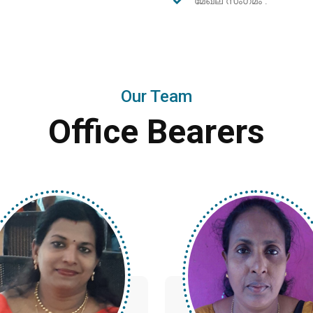
മേഖല സംഗമം .
Our Team
Office Bearers