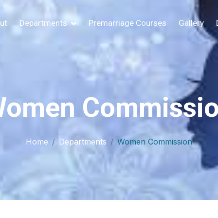
ut
Departments
Premarriage Courses
Gallery
omen Commissi
Home
Departments
Women Commission