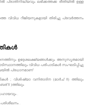
 പ്രാതിനിദ്ധ്യവും ലഭിക്കത്തക്ക രീതിയിൽ ഉള്ള
്തെ വിവിധ റീജിയനുകളായി തിരിച്ചു പ്രവർത്തനം
ധതികൾ
ശനത്തിനും ഉദ്ദേശലക്ഷ്യങ്ങൾക്കും അനുസൃതമായി
ടിസ്ഥാനത്തിലും വിവിധ പരിപാടികൾ സംഘടിപ്പിച്ചു
ഇവയിൽ പ്രധാനമാണ്
 ; വിശിഷ്യാ വനിതാദിന (മാർച് 8) ത്തിലും
ര് 8 )ത്തിലും
ഹായവും .
വ പരിശീലനം .