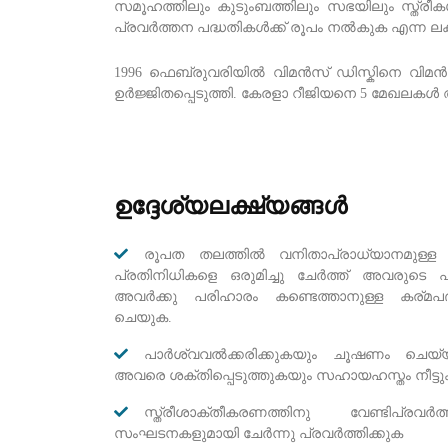
സമൂഹത്തിലും കുടുംബത്തിലും സഭയിലും സ്ത്രീകൾ
പ്രവർത്തന പദ്ധതികൾക്ക് രൂപം നൽകുക എന്ന ലക
1996 ഫെബ്രുവരിയിൽ വിമൻസ് ഡിസ്കിനെ വിമൻസ് 
ഉർജ്ജിതപ്പെടുത്തി. കേരളാ റീജിയനെ 5 മേഖലകൾ ആയി
ഉദ്ദേശ്യലക്ഷ്യങ്ങൾ
രൂപത തലത്തിൽ വനിതാപ്രാധ്യാനമുള്
പ്രതിനിധികളെ ഒരുമിച്ചു ചേർത്ത് അവരുടെ പ
അവർക്കു പരിഹാരം കണ്ടെത്താനുള്ള കര്മപദ്
ചെയുക.
പാർശ്വവൽക്കരിക്കുകയും ചൂഷണം ചെയ്യ
അവരെ ശക്തിപ്പെടുത്തുകയും സഹായഹസ്തം നീട്
സ്ത്രീശാക്തീകരണത്തിനു വേണ്ടിപ്രവർ
സംഘടനകളുമായി ചേർന്നു പ്രവർത്തിക്കുക